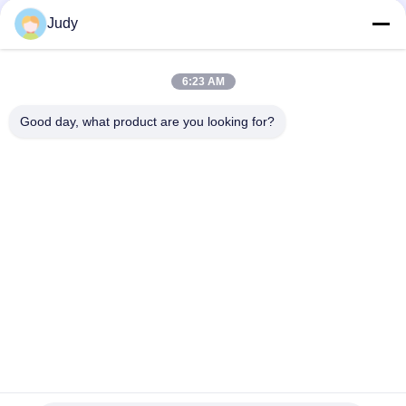
05). Können Sie uns Ihr Muster schicken?
Ja, wir bieten ein kostenloses Muster in A4-Größe an.
Judy
Schlagworte:
Lichtschutzrolladengewebe
6:23 AM
Vorhangrolläden
Good day, what product are you looking for?
Lichtschutzrolladen-Gewebe Psychiater Beständig
Schnelle Kontaktaufnahme
Anschrift
No.1098 Mittelteil von Jiannan-Allee, High-Teche
Technologie-Zone, Chengdu, China.
Tel.