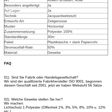
Art:
Rollen-Schatten, Rolle
Besonders angefertigt:
Ja
Auf Lager
:
Ja
Technik:
Jacquardwebstuhl
Entwurfs-Art:
Zeitgenosse
Muster:
Horizontal
Zusammensetzung:
Polyester 100%
Standardlänge:
30m
Paket:
Plastiktasche + stark Papierrohr
Stromausfall-Rate:
50%
Material:
Gewebe
FAQ
01). Sind Sie Fabrik oder Handelsgesellschaft?
Wir sind der qualifizierte Fabrikhersteller ISO 9001, begonnen
diesem Geschäft seit 2001, jetzt wir haben Webstuhl 56 Sätze .
02). Welche Gewebe stellen Sie her?
Wir machen:
Lichtschutz 1.Polyester (Offenheit 1%, 3%, 5%, 8%, 10% u. 12%
etc.)