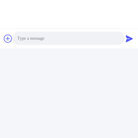
Photo
Video Call
Audio Call