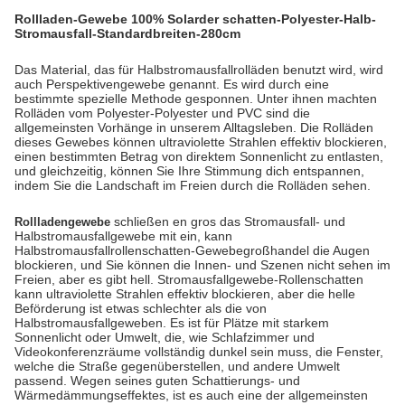
Rollladen-Gewebe 100% Solarder schatten-Polyester-Halb-
Stromausfall-Standardbreiten-280cm
Das Material, das für Halbstromausfallrolläden benutzt wird, wird
auch Perspektivengewebe genannt. Es wird durch eine
bestimmte spezielle Methode gesponnen. Unter ihnen machten
Rolläden vom Polyester-Polyester und PVC sind die
allgemeinsten Vorhänge in unserem Alltagsleben. Die Rolläden
dieses Gewebes können ultraviolette Strahlen effektiv blockieren,
einen bestimmten Betrag von direktem Sonnenlicht zu entlasten,
und gleichzeitig, können Sie Ihre Stimmung dich entspannen,
indem Sie die Landschaft im Freien durch die Rolläden sehen.
schließen en gros das Stromausfall- und
Rollladengewebe
Halbstromausfallgewebe mit
ein
, kann
Halbstromausfallrollenschatten-Gewebegroßhandel die Augen
blockieren, und Sie können die Innen- und Szenen nicht sehen im
Freien, aber es gibt hell. Stromausfallgewebe-Rollenschatten
kann ultraviolette Strahlen effektiv blockieren, aber die helle
Beförderung ist etwas schlechter als die von
Halbstromausfallgeweben. Es ist für Plätze mit starkem
Sonnenlicht oder Umwelt, die, wie Schlafzimmer und
Videokonferenzräume vollständig dunkel sein muss, die Fenster,
welche die Straße gegenüberstellen, und andere Umwelt
passend. Wegen seines guten Schattierungs- und
Wärmedämmungseffektes, ist es auch eine der allgemeinsten