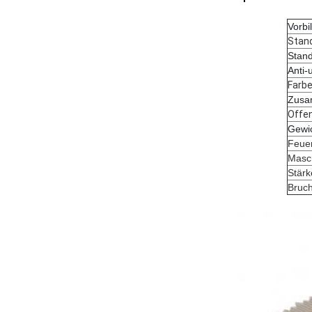
Vorbi
Stand
Stan
Anti-u
Farbe
Zusa
Offen
Gewi
Feuer
Masc
Stärk
Bruch