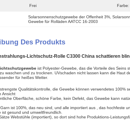
Frei
Farbe:
Solarsonnenschutzgewebe der Offenheit 3%
, 
Solarson
Gewebe für Rolläden AATCC 16-2003
ibung Des Produkts
strahlungs-Lichtschutz-Rolle C3300 China schattieren bl
Lichtschutzgewebe
ist Polyester-Gewebe, das die Vorteile des Seins st
 zu waschen und zu trocknen. UVschaden nicht lassen kann die Haut 
sender für heißes Wetter.
 strengste Qualitätskontrolle, die Gewebe können verwendetes 100% se
e Ansicht
entliche Oberfläche, schöne Farbe, kein Defekt, das Gewebe kann natür
Garn ist 100%, das neu sind, und alle importiert aus , das hochfeste un
ist gesund und umweltfreundlich.
Sätze Webstühle (importiert), so dort sind hohe Produktions-Leistungsfä