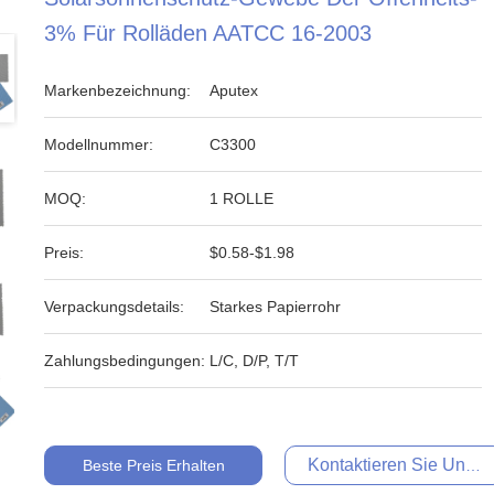
3% Für Rolläden AATCC 16-2003
Markenbezeichnung:
Aputex
Modellnummer:
C3300
MOQ:
1 ROLLE
Preis:
$0.58-$1.98
Verpackungsdetails:
Starkes Papierrohr
Zahlungsbedingungen:
L/C, D/P, T/T
Kontaktieren Sie Uns Je
Beste Preis Erhalten