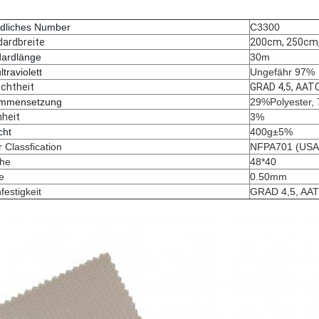
ldliches Number
C3300
ardbreite
200cm, 250cm
dardlänge
30m
ltraviolett
Ungefähr 97%
chtheit
GRAD 4,5, AAT
mmensetzung
29%Polyester
,
heit
3%
cht
400g±5%
 Classfication
NFPA701 (USA
he
48*40
e
0.50mm
festigkeit
GRAD 4,5, AA