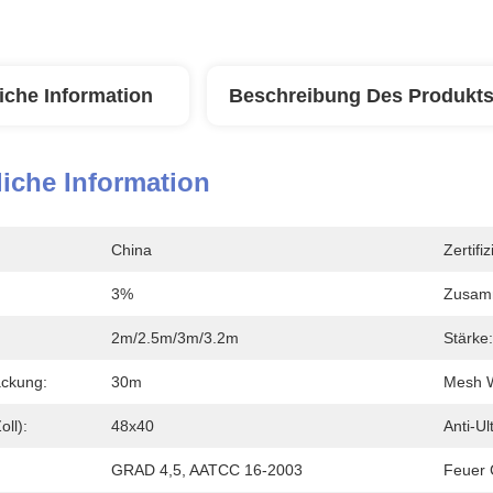
iche Information
Beschreibung Des Produkt
iche Information
China
Zertifi
3%
Zusam
2m/2.5m/3m/3.2m
Stärke:
ackung:
30m
Mesh W
oll):
48x40
Anti-Ult
GRAD 4,5, AATCC 16-2003
Feuer C