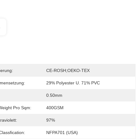
s
zierung:
CE-ROSH;OEKO-TEX
mensetzung:
29% Polyester U. 71% PVC
0.50mm
eight Pro Sqm:
400GSM
raviolett:
97%
lassfication:
NFPA701 (USA)