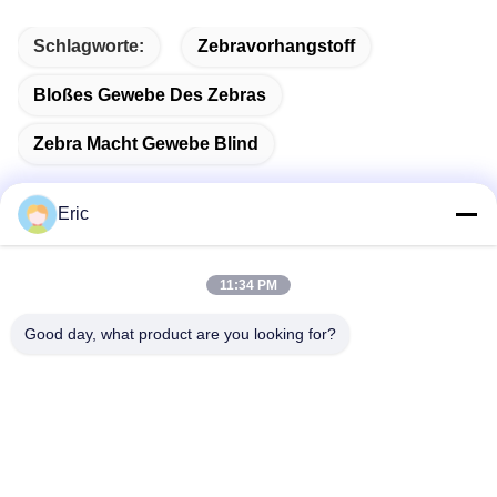
Schlagworte:
Zebravorhangstoff
Bloßes Gewebe Des Zebras
Zebra Macht Gewebe Blind
Eric
Schnelle Kontaktaufnahme
11:34 PM
Good day, what product are you looking for?
Anschrift
No.1098 Mittelteil von Jiannan-Allee, High-Teche
Technologie-Zone, Chengdu, China.
Tel.
86-28-8533-3329