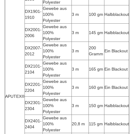
Polyester
Gewebe aus
DX1901-
100%
3 m
100 gm
Halbblackout
1910
Polyester
Gewebe aus
DX2001-
100%
3 m
145 gm
Halbblackout
2006
Polyester
Gewebe aus
DX2007-
200
100%
3 m
Ein Blackout
2012
Gramm
Polyester
Gewebe aus
DX2101-
100%
3 m
165 gm
Ein Blackout
2104
Polyester
Gewebe aus
DX2201-
100%
3 m
160 gm
Ein Blackout
2204
Polyester
APUTEX®
Gewebe aus
DX2301-
100%
3 m
150 gm
Halbblackout
2304
Polyester
Gewebe aus
DX2401-
100%
20,8 m
115 gm
Halbblackout
2404
Polyester