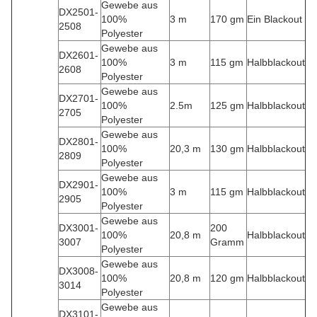
Gewebe aus
DX2501-
100%
3 m
170 gm
Ein Blackout
2508
Polyester
Gewebe aus
DX2601-
100%
3 m
115 gm
Halbblackout
2608
Polyester
Gewebe aus
DX2701-
100%
2.5m
125 gm
Halbblackout
2705
Polyester
Gewebe aus
DX2801-
100%
20,3 m
130 gm
Halbblackout
2809
Polyester
Gewebe aus
DX2901-
100%
3 m
115 gm
Halbblackout
2905
Polyester
Gewebe aus
DX3001-
200
100%
20,8 m
Halbblackout
3007
Gramm
Polyester
Gewebe aus
DX3008-
100%
20,8 m
120 gm
Halbblackout
3014
Polyester
Gewebe aus
DX3101-