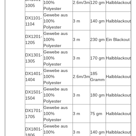
100%
2.6m/3m
120 gm
Halbblackout
1005
Polyester
Gewebe aus
DX1101-
100%
3 m
140 gm
Halbblackout
1104
Polyester
Gewebe aus
DX1201-
100%
3 m
230 gm
Ein Blackout
1205
Polyester
Gewebe aus
DX1301-
100%
3 m
170 gm
Halbblackout
1305
Polyester
Gewebe aus
DX1401-
185
100%
2.6m/3m
Halbblackout
1404
Gramm
Polyester
Gewebe aus
DX1501-
100%
3 m
180 gm
Halbblackout
1504
Polyester
Gewebe aus
DX1701-
100%
3 m
75 gm
Halbblackout
1705
Polyester
Gewebe aus
DX1801-
100%
3 m
140 gm
Halbblackout
1806