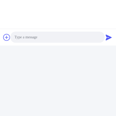
Photo
Video Call
Audio Call