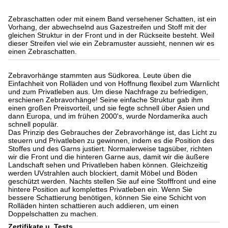
Zebraschatten oder mit einem Band versehener Schatten, ist ein
Vorhang, der abwechselnd aus Gazestreifen und Stoff mit der
gleichen Struktur in der Front und in der Rückseite besteht. Weil
dieser Streifen viel wie ein Zebramuster aussieht, nennen wir es
einen Zebraschatten.
Zebravorhänge stammten aus Südkorea. Leute üben die
Einfachheit von Rolläden und von Hoffnung flexibel zum Warnlicht
und zum Privatleben aus. Um diese Nachfrage zu befriedigen,
erschienen Zebravorhänge! Seine einfache Struktur gab ihm
einen großen Preisvorteil, und sie fegte schnell über Asien und
dann Europa, und im frühen 2000's, wurde Nordamerika auch
schnell populär.
Das Prinzip des Gebrauches der Zebravorhänge ist, das Licht zu
steuern und Privatleben zu gewinnen, indem es die Position des
Stoffes und des Garns justiert. Normalerweise tagsüber, richten
wir die Front und die hinteren Garne aus, damit wir die äußere
Landschaft sehen und Privatleben haben können. Gleichzeitig
werden UVstrahlen auch blockiert, damit Möbel und Böden
geschützt werden. Nachts stellen Sie auf eine Stofffront und eine
hintere Position auf komplettes Privatleben ein. Wenn Sie
bessere Schattierung benötigen, können Sie eine Schicht von
Rolläden hinten schattieren auch addieren, um einen
Doppelschatten zu machen.
Zertifikate u. Tests