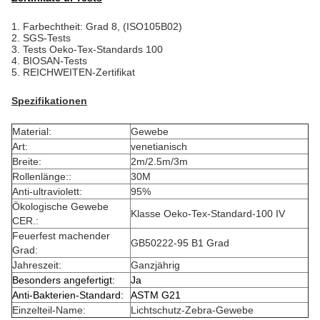
1.
Farbechtheit: Grad 8, (ISO105B02)
2. SGS-Tests
3. Tests Oeko-Tex-Standards 100
4. BIOSAN-Tests
5. REICHWEITEN-Zertifikat
Spezifikationen
Material:
Gewebe
Art:
venetianisch
Breite:
2m/2.5m/3m
Rollenlänge::
30M
Anti-ultraviolett:
95%
Ökologische Gewebe
Klasse Oeko-Tex-Standard-100 IV
CER.:
Feuerfest machender
GB50222-95 B1 Grad
Grad:
Jahreszeit:
Ganzjährig
Besonders angefertigt:
Ja
Anti-Bakterien-Standard:
ASTM G21
Einzelteil-Name:
Lichtschutz-Zebra-Gewebe