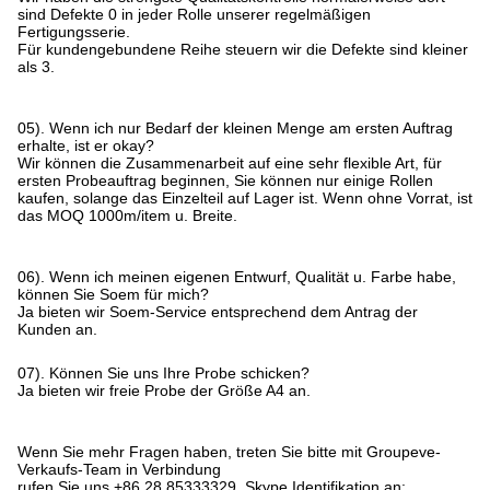
sind Defekte 0 in jeder Rolle unserer regelmäßigen
Fertigungsserie.
Für kundengebundene Reihe steuern wir die Defekte sind kleiner
als 3.
05). Wenn ich nur Bedarf der kleinen Menge am ersten Auftrag
erhalte, ist er okay?
Wir können die Zusammenarbeit auf eine sehr flexible Art, für
ersten Probeauftrag beginnen, Sie können nur einige Rollen
kaufen, solange das Einzelteil auf Lager ist. Wenn ohne Vorrat, ist
das MOQ 1000m/item u. Breite.
06). Wenn ich meinen eigenen Entwurf, Qualität u. Farbe habe,
können Sie Soem für mich?
Ja bieten wir Soem-Service entsprechend dem Antrag der
Kunden an.
07). Können Sie uns Ihre Probe schicken?
Ja bieten wir freie Probe der Größe A4 an.
Wenn Sie mehr Fragen haben, treten Sie bitte mit Groupeve-
Verkaufs-Team in Verbindung
rufen Sie uns +86 28 85333329, Skype Identifikation an: