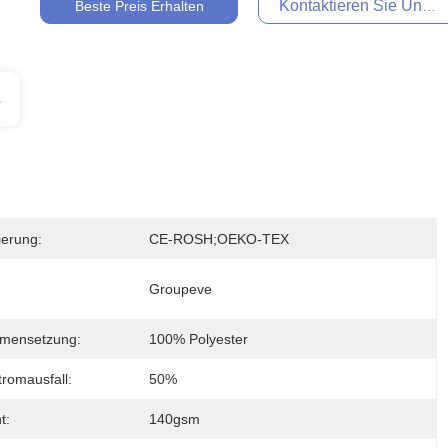
Kontaktieren Sie Uns Je
Beste Preis Erhalten
s
zierung:
CE-ROSH;OEKO-TEX
Groupeve
mensetzung:
100% Polyester
romausfall:
50%
t:
140gsm