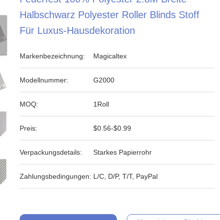
Halbschwarz Polyester Roller Blinds Stoff
Für Luxus-Hausdekoration
Markenbezeichnung:
Magicaltex
Modellnummer:
G2000
MOQ:
1Roll
Preis:
$0.56-$0.99
Verpackungsdetails:
Starkes Papierrohr
Zahlungsbedingungen:
L/C, D/P, T/T, PayPal