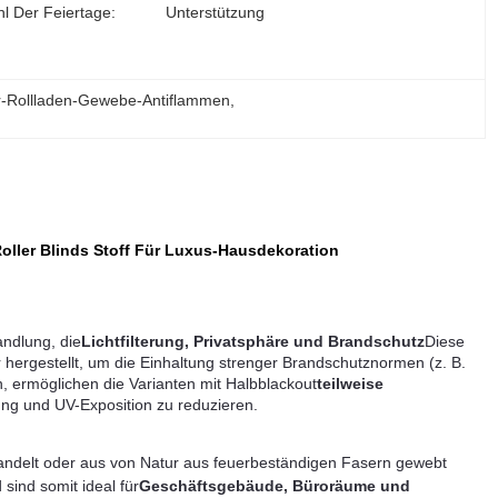
l Der Feiertage:
Unterstützung
r-Rollladen-Gewebe-Antiflammen
, 
Roller Blinds Stoff Für Luxus-Hausdekoration
andlung, die
Lichtfilterung, Privatsphäre und Brandschutz
Diese
hergestellt, um die Einhaltung strenger Brandschutznormen (z. B.
 ermöglichen die Varianten mit Halbblackout
teilweise
ng und UV-Exposition zu reduzieren.
andelt oder aus von Natur aus feuerbeständigen Fasern gewebt
ind somit ideal für
Geschäftsgebäude, Büroräume und