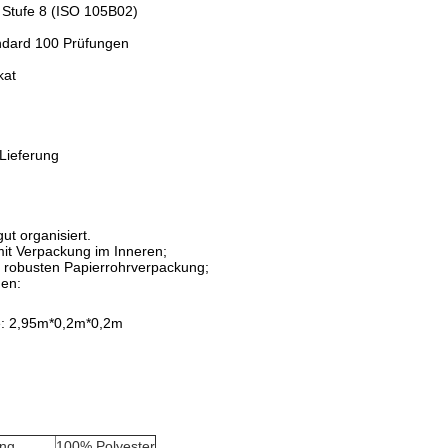
: Stufe 8 (ISO 105B02)
ndard 100 Prüfungen
kat
Lieferung
gut organisiert.
 mit Verpackung im Inneren;
r robusten Papierrohrverpackung;
en:
e: 2,95m*0,2m*0,2m
ng
100% Polyester