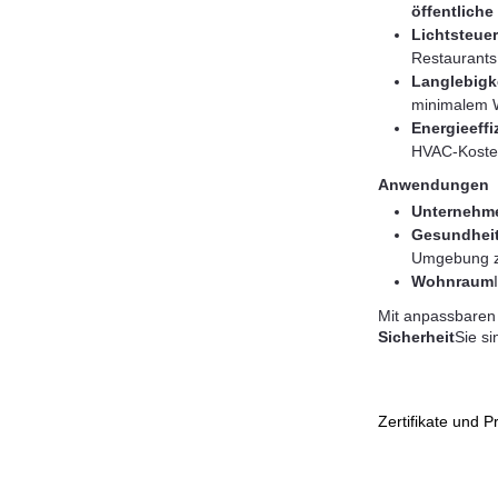
öffentlich
Lichtsteue
Restaurant
Langlebigk
minimalem W
Energieeffi
HVAC-Kosten
Anwendungen
Unternehme
Gesundheit
Umgebung z
Wohnraum
Mit anpassbaren 
Sicherheit
Sie si
Zertifikate und 