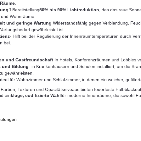
e Räume
.
rung
 Bereitstellung
50% bis 90% Lichtreduktion
, das das raue Sonne
s und Wohnräume.
eit und geringe Wartung
️ Widerstandsfähig gegen Verblendung, Feucht
artungsbedarf gewährleistet ist.
zienz
- Hilft bei der Regulierung der Innenraumtemperaturen durch Ve
 bei.
n und Gastfreundschaft
️ In Hotels, Konferenzräumen und Lobbies ve
 und Bildung
- in Krankenhäusern und Schulen installiert, um die Bra
u gewährleisten.
Ideal für Wohnzimmer und Schlafzimmer, in denen ein weicher, gefiltert
Farben, Texturen und Opacitätsniveaus bieten feuerfeste Halbblackout-
nd ein
kluge, codifizierte Wahl
für moderne Innenräume, die sowohl Funkt
Prüfungen