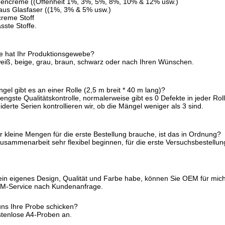
nencreme ((Offenheit 1%, 3%, 5%, 8%, 10% & 12% usw.)
us Glasfaser ((1%, 3% & 5% usw.)
reme Stoff
ste Stoffe.
e hat Ihr Produktionsgewebe?
eiß, beige, grau, braun, schwarz oder nach Ihren Wünschen.
gel gibt es an einer Rolle (2,5 m breit * 40 m lang)?
engste Qualitätskontrolle, normalerweise gibt es 0 Defekte in jeder Rol
erte Serien kontrollieren wir, ob die Mängel weniger als 3 sind.
r kleine Mengen für die erste Bestellung brauche, ist das in Ordnung?
usammenarbeit sehr flexibel beginnen, für die erste Versuchsbestellun
in eigenes Design, Qualität und Farbe habe, können Sie OEM für mic
OEM-Service nach Kundenanfrage.
ns Ihre Probe schicken?
ostenlose A4-Proben an.