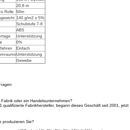
20,8 m
ro Rolle
50m
gewicht
140 g/m2 ± 5%
Schulstufe 7-8
ABS
ertage
Unterstützung
fe
0%
rfahren
Einfach
aumraums
Unterstützung
Gewebe
 Fragen
e Fabrik oder ein Handelsunternehmen?
1 qualifizierte Fabrikhersteller, begann dieses Geschäft seit 2001, je
e produzieren Sie?