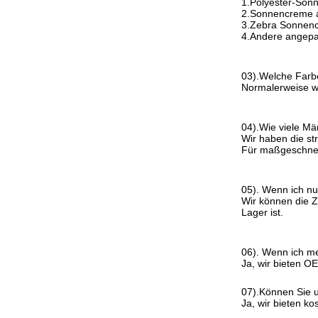
1.Polyester-Son
2.Sonnencreme a
3.Zebra Sonnenc
4.Andere angepas
03).Welche Farb
Normalerweise w
04).Wie viele Män
Wir haben die str
Für maßgeschneid
05). Wenn ich nu
Wir können die Z
Lager ist.
06). Wenn ich me
Ja, wir bieten 
07).Können Sie u
Ja, wir bieten k