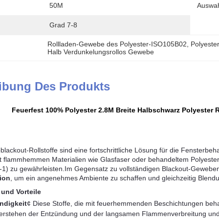
50M
Auswah
Grad 7-8
Rollladen-Gewebe des Polyester-ISO105B02
, 
Polyeste
Halb Verdunkelungsrollos Gewebe
ibung Des Produkts
Feuerfest 100% Polyester 2.8M Breite Halbschwarz Polyester 
lackout-Rollstoffe sind eine fortschrittliche Lösung für die Fensterbeh
t flammhemmen Materialien wie Glasfaser oder behandeltem Polyester 
) zu gewährleisten.Im Gegensatz zu vollständigen Blackout-Geweben,
sion
, um ein angenehmes Ambiente zu schaffen und gleichzeitig Blendu
und Vorteile
ndigkeit
¢ Diese Stoffe, die mit feuerhemmenden Beschichtungen beh
erstehen der Entzündung und der langsamen Flammenverbreitung und s