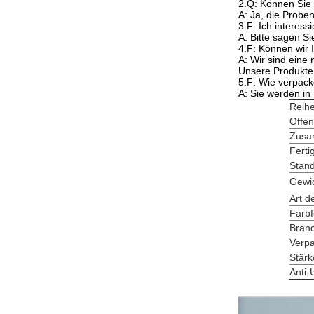
2.Q: Können Sie
A: Ja, die Probe
3.F: Ich interess
A: Bitte sagen S
4.F: Können wir 
A: Wir sind eine 
Unsere Produkte
5.F: Wie verpack
A: Sie werden in
Reih
Offen
Zusa
Ferti
Stan
Gewi
Art d
Farbf
Brand
Verp
Stärk
Anti-U