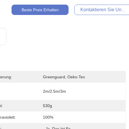
Kontaktieren Sie Uns Je
Beste Preis Erhalten
s
zierung:
Greenguard, Oeko-Tex
2m/2.5m/3m
t:
530g
raviolett:
100%
:
- Ja, Das Ist Es.