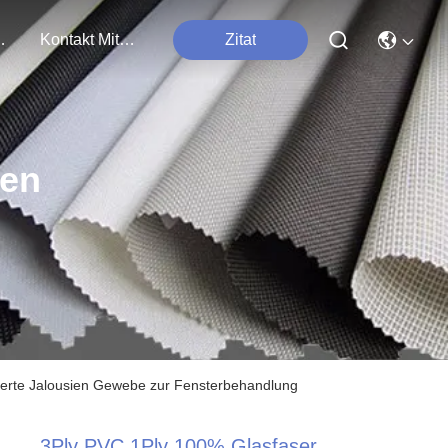
tungen
Kontakt Mit Uns
Zitat
ten
ierte Jalousien Gewebe zur Fensterbehandlung
3Ply PVC 1Ply 100% Glasfaser