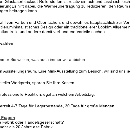
von Glasfaserblackout-Rollerstoffen ist relativ einfach und lässt sich l
lierungEs hilft dabei, die Wärmeübertragung zu reduzieren, den Raum
ngen beitragen kann.
lzahl von Farben und Oberflächen, und obwohl es hauptsächlich zur Ve
tilen.minimalistisches Design oder ein traditionellerer LookIm Allgemein
ichtkontrolle und andere damit verbundene Vorteile suchen.
wählen
mer Sie wollen, was auch immer wir anbieten.
n Ausstellungsraum. Eine Mini-Ausstellung zum Besuch, wir sind uns jed
teller.Werkpreis, sparen Sie Ihre Kosten.
professionelle Reaktion, egal an welchem Arbeitstag.
ferzeit.4-7 Tage für Lagerbestände, 30 Tage für große Mengen.
e Fragen
ne Fabrik oder Handelsgesellschaft?
mehr als 20 Jahre alte Fabrik.