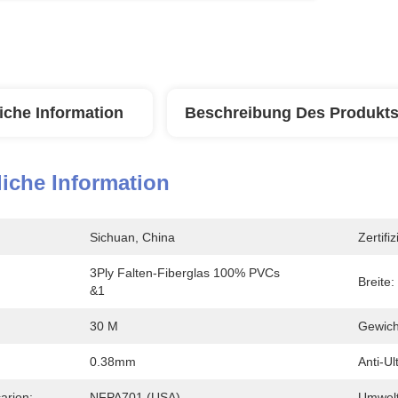
iche Information
Beschreibung Des Produkt
iche Information
Sichuan, China
Zertifi
3Ply Falten-Fiberglas 100% PVCs 
Breite:
&1
30 M
Gewich
0.38mm
Anti-Ult
arion:
NFPA701 (USA)
Umwelt