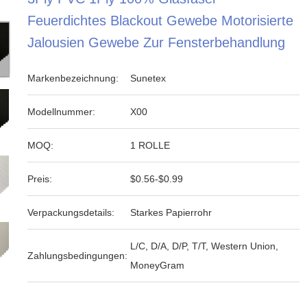
Feuerdichtes Blackout Gewebe Motorisierte
Jalousien Gewebe Zur Fensterbehandlung
Markenbezeichnung:
Sunetex
Modellnummer:
X00
MOQ:
1 ROLLE
Preis:
$0.56-$0.99
Verpackungsdetails:
Starkes Papierrohr
L/C, D/A, D/P, T/T, Western Union,
Zahlungsbedingungen:
MoneyGram