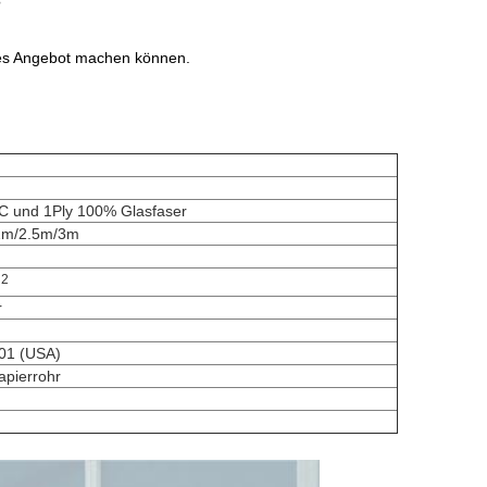
?
aues Angebot machen können.
C und 1Ply 100% Glasfaser
2m/2.5m/3m
2
m
r
01 (USA)
apierrohr
m