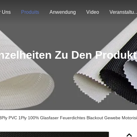
r Uns
Produits
Anwendung
Video
Veranstal
nzelheiten Zu Den Produk
3Ply PVC 1Ply 100% Glasfaser Feuerdichtes Blackout Gewebe Motoris