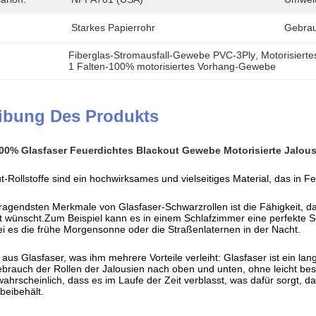
Starkes Papierrohr
Gebrau
Fiberglas-Stromausfall-Gewebe PVC-3Ply
, 
Motorisier
1 Falten-100% motorisiertes Vorhang-Gewebe
ibung Des Produkts
100% Glasfaser Feuerdichtes Blackout Gewebe Motorisierte Jalo
t-Rollstoffe sind ein hochwirksames und vielseitiges Material, das in 
ragendsten Merkmale von Glasfaser-Schwarzrollen ist die Fähigkeit, da
it wünscht.Zum Beispiel kann es in einem Schlafzimmer eine perfekte 
 sei es die frühe Morgensonne oder die Straßenlaternen in der Nacht.
 aus Glasfaser, was ihm mehrere Vorteile verleiht: Glasfaser ist ein la
rauch der Rollen der Jalousien nach oben und unten, ohne leicht bes
wahrscheinlich, dass es im Laufe der Zeit verblasst, was dafür sorgt, 
beibehält.