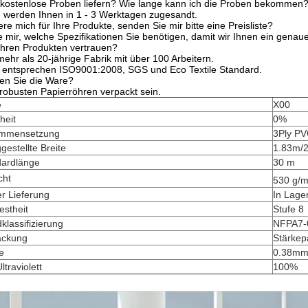
 kostenlose Proben liefern? Wie lange kann ich die Proben bekommen
n werden Ihnen in 1 - 3 Werktagen zugesandt.
iere mich für Ihre Produkte, senden Sie mir bitte eine Preisliste?
ie mir, welche Spezifikationen Sie benötigen, damit wir Ihnen ein gen
Ihren Produkten vertrauen?
mehr als 20-jährige Fabrik mit über 100 Arbeitern.
 entsprechen ISO9001:2008, SGS und Eco Textile Standard.
en Sie die Ware?
 robusten Papierröhren verpackt sein.
e
X00
heit
0%
mmensetzung
3Ply PV
ggestellte Breite
1.83m/
dardlänge
30 m
cht
530 g/
er Lieferung
In Lage
estheit
Stufe 8
klassifizierung
NFPA7-
ackung
Stärkep
e
0.38m
ltraviolett
100%