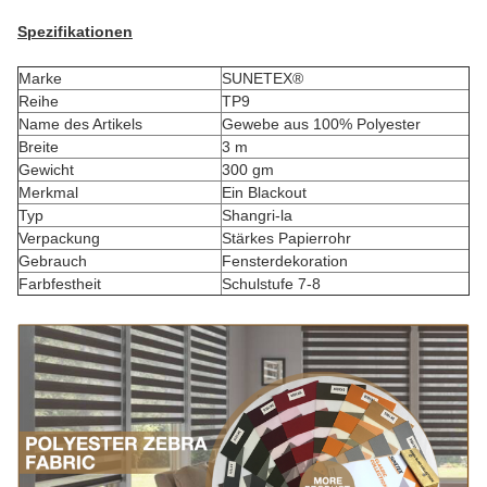
Spezifikationen
Marke
SUNETEX®
Reihe
TP9
Name des Artikels
Gewebe aus 100% Polyester
Breite
3 m
Gewicht
300 gm
Merkmal
Ein Blackout
Typ
Shangri-la
Verpackung
Stärkes Papierrohr
Gebrauch
Fensterdekoration
Farbfestheit
Schulstufe 7-8