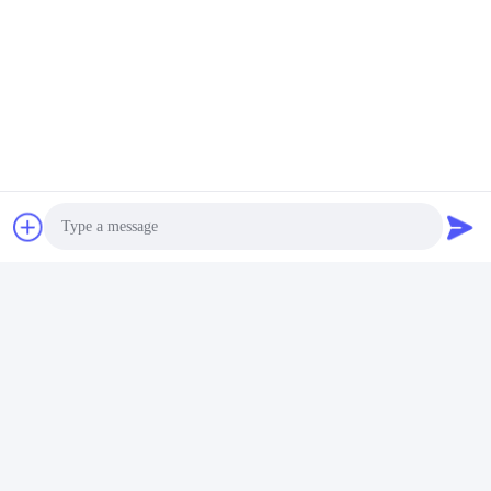
Farben mit hohem Verkaufspreis
Photo
Video Call
Audio Call