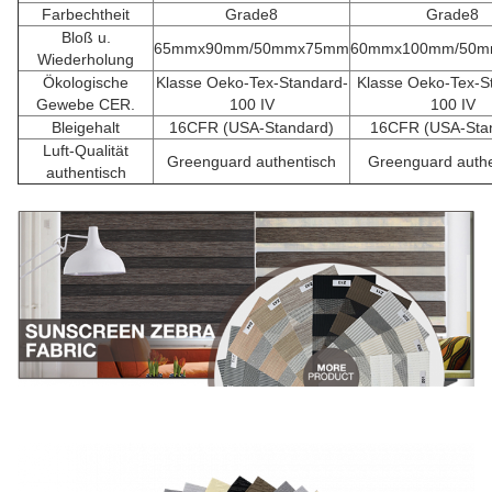
Farbechtheit
Grade8
Grade8
Bloß u.
65mmx90mm/50mmx75mm
60mmx100mm/50
Wiederholung
Ökologische
Klasse Oeko-Tex-Standard-
Klasse Oeko-Tex-S
Gewebe CER.
100 IV
100 IV
Bleigehalt
16CFR (USA-Standard)
16CFR (USA-Sta
Luft-Qualität
Greenguard authentisch
Greenguard authe
authentisch