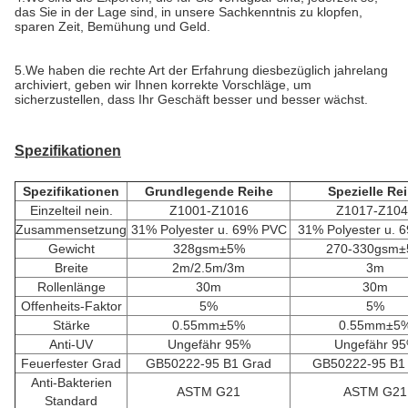
das Sie in der Lage sind, in unsere Sachkenntnis zu klopfen, 
sparen Zeit, Bemühung und Geld.
5.We haben die rechte Art der Erfahrung diesbezüglich jahrelang 
archiviert, geben wir Ihnen korrekte Vorschläge, um 
sicherzustellen, dass Ihr Geschäft besser und besser wächst.
Spezifikationen
Spezifikationen
Grundlegende Reihe
Spezielle Re
Einzelteil nein.
Z1001-Z1016
Z1017-Z104
Zusammensetzung
31% Polyester u. 69% PVC
31% Polyester u. 
Gewicht
328gsm±5%
270-330gsm
Breite
2m/2.5m/3m
3m
Rollenlänge
30m
30m
Offenheits-Faktor
5%
5%
Stärke
0.55mm±5%
0.55mm±5
Anti-UV
Ungefähr 95%
Ungefähr 9
Feuerfester Grad
GB50222-95 B1 Grad
GB50222-95 B1
Anti-Bakterien
ASTM G21
ASTM G21
Standard