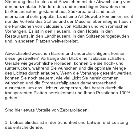
Steuerung des Lichtes und Privatleben mit der Abwechslung von
den
horizontalen Bändern des undurchsichtigen Gewebes und
bloßes anbieten,
gestammt aus Südkorea und sind auch
international sehr populär. Es ist
eine Art Gewebe
kombiniert nicht
nur die Vorteile des Stoffes und der Masche, aber integriert auch
die Funktionen von Jalousien, von Rolläden und
von römischen
Vorhängen. Es ist in den Häusern, in den Hotels, in den
Restaurants, in den Landhäusern, in den Spitzenbürogebäuden
und in anderen Plätzen weitverbreitet.
Abwechselnd zwischen klarem und undurchsichtigem, können
diese ‚gestreiften‘ Vorhänge den Blick einer Jalousie schaffen.
Gerade wie gewöhnliche Rolläden, können Sie sie hoch- und
runterrücken, während Sie wünschen und die optimale Menge
des Lichtes durch erlauben. Wenn die Vorhänge gesenkt werden,
können Sie noch steuern, wie viel Licht Sie hereinkommen
wünschen und die Stromausfallplatten dementsprechend
ausrichten, um das Licht zu versperren, das herein durch die
transparenten Platten hereinkommt und Ihnen Privatleben 100%
geben.
Sind hier etwas Vorteile von Zebrarolläden:
1. Bloßes blindes ist in der Schönheit und Entwurf und Leistung
das entscheidende.