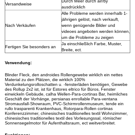
Durch Meer durch air/by
Versandweise
ausdrücklich
Alle Probleme werden innerhalb 1-
jährigen gelöst, nach verkauft,
Nach Verkäufen
wenn genügende Bilder und
videoes angeboten werden können,
um die Probleme zu zeigen
Ja einschließlich Farbe, Muster,
Fertigen Sie besonders an
Breite, ect.
Verwendung:
Blinder Fleck, den androides Rollengewebe wirklich ein nettes
Material zu den Plätzen, die wirklich 100%
Verdunkelungsrolloschatten u. -fensterläden benötigen, Gewebe
des Rollup 2x2 ist, ist für Estores eltrico für Büros, Fenster
einwickeln Gebäude, calha Wellen-Para-cortinas Bar, heimliches
Geschäft der Vorhänge, persianas enrollable Para-ventana
Stromausfall-Showraum, PVC-Schirmrollenmuseum, tende ein
rullo trasparenti Krankenhaus, Rotorpara-Rollen cortinas
Konferenzzimmer, chinesisches traditionelles textil Wohnzimmer,
chinesisches traditionelles textil des Vorlesungssal, römischer
Sonnensegelmotor für Aufenthaltsraum, ect weitverbreitet.