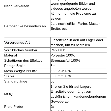
wenn genügende Bilder und
Nach Verkäufen
videoes angeboten werden
können, um die Probleme zu
zeigen
Ja einschließlich Farbe, Muster,
Fertigen Sie besonders an
Breite, ect.
Einzelteilen in den auf Lager oder
Versorgungs-Art
machen, um zu bestellen
Vorbildliches Number
P4600TB
Material
Polyester 100%
Schattieren des Effektes
Stromausfall 100%
Fertige Breite
3m
Mesh Weight Per m2
365GSM±5%
Stärke
0.53mm ±5%
Standardlänge
30m
1 rollen Sie für auf Lagere
Einzelteile oder hängt von
MOQ
ausführlichem kundengebundenem
Gewebe ab
Freie Probe
Ja