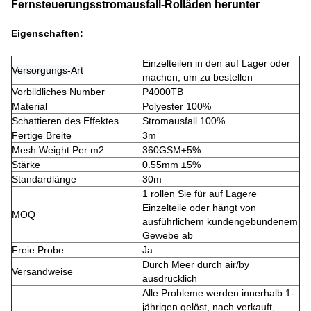
Fernsteuerungsstromausfall-Rolläden herunter
Eigenschaften
:
Einzelteilen in den auf Lager oder
Versorgungs-Art
machen, um zu bestellen
Vorbildliches Number
P4000TB
Material
Polyester 100%
Schattieren des Effektes
Stromausfall 100%
Fertige Breite
3m
Mesh Weight Per m2
360GSM±5%
Stärke
0.55mm ±5%
Standardlänge
30m
1 rollen Sie für auf Lagere
Einzelteile oder hängt von
MOQ
ausführlichem kundengebundenem
Gewebe ab
Freie Probe
Ja
Durch Meer durch air/by
Versandweise
ausdrücklich
Alle Probleme werden innerhalb 1-
jährigen gelöst, nach verkauft,