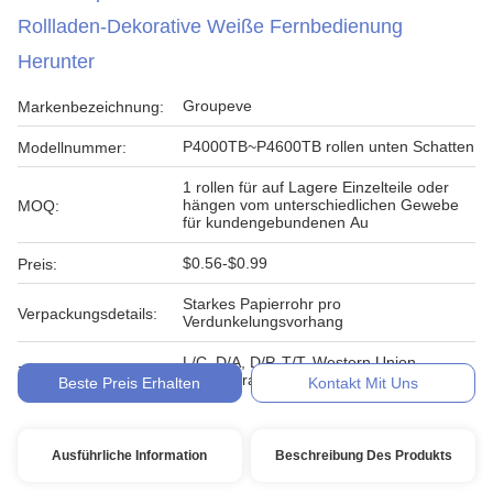
Rollladen-Dekorative Weiße Fernbedienung
Herunter
Groupeve
Markenbezeichnung:
P4000TB~P4600TB rollen unten Schatten
Modellnummer:
1 rollen für auf Lagere Einzelteile oder
hängen vom unterschiedlichen Gewebe
MOQ:
für kundengebundenen Au
$0.56-$0.99
Preis:
Starkes Papierrohr pro
Verpackungsdetails:
Verdunkelungsvorhang
L/C, D/A, D/P, T/T, Western Union,
Zahlungsbedingungen:
MoneyGram für rollen oben Schatten
Beste Preis Erhalten
Kontakt Mit Uns
Ausführliche Information
Beschreibung Des Produkts