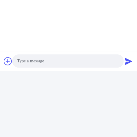
Photo
Video Call
Audio Call