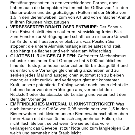
Entstörungsschatten in den verschiedenen Farben, aber
haben auch die kompakten Falten mit der Größe von 1 in den
Bienenwaben und die großzügigen Falten mit der Größe von
1,5 in den Bienenwaben, zum von Art und von einfacher Anmut
in Ihren Räumen hinzuzufügen
VERBESSERTER DRAHTLOSER ENTWURF:
Der Schnur-
freie Entwurf stellt einen sauberen, Verwicklung-freien Blick
zum Fenster zur Verfügung und schafft eine sicherere Umwelt
für Kinder und Haustiere; er bleibt an, was Position Sie
stoppen; die untere Aluminiumstange ist belastet und steif,
also hängt sie flaches und verhindert am Windschlag
GLATTES U. RUHIGES GLEITEN:
Gefederter Mechanismus
robuster konstanter Kraft Groupeve hat 5.000mal übliches
hinunter Tests je anheben oder ziehen für blindes geführt und
es einfach, die Vorhänge gleichmäßig anzuheben und zu
senken jedes Mal und ausgeglichen automatisch zu bleiben
macht; er zieht zurück und verlängert glatt mit konstanter
Kraft; unsere patentierte Frühlingswinde nach innen dehnt die
Lebensdauer von den Frühlingen aus, vermeidet den
Rückstoß oder die absackende Leistung und vereinfacht den
Berg der Vorhänge
EMPFINDLICHES MATERIAL U. KUNSTFERTIGKEIT:
Was
auch immer er die Größe von 0,98 herein oder von 1,5 in den
Bienenwaben hat, kleiden unsere Bienenwabenschatten oben
Ihren Raum mit diesen ästhetisch angenehmen Falten, die
nicht flach bleiben, selbst wenn Sie sie auf das volle
verlängern; das Gewebe ist zur Note und zum langlebigen Gut
weich und sammelt nicht Staub leicht