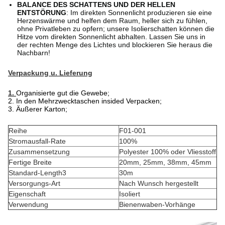
BALANCE DES SCHATTENS UND DER HELLEN
ENTSTÖRUNG
: Im direkten Sonnenlicht produzieren sie eine
Herzenswärme und helfen dem Raum, heller sich zu fühlen,
ohne Privatleben zu opfern; unsere Isolierschatten können die
Hitze vom direkten Sonnenlicht abhalten. Lassen Sie uns in
der rechten Menge des Lichtes und blockieren Sie heraus die
Nachbarn!
Verpackung u. Lieferung
1.
Organisierte gut die Gewebe;
2. In den Mehrzwecktaschen insided Verpacken;
3. Äußerer Karton;
Reihe
F01-001
Stromausfall-Rate
100%
Zusammensetzung
Polyester 100% oder Vliesstoff
Fertige Breite
20mm, 25mm, 38mm, 45mm
Standard-Length3
30m
Versorgungs-Art
Nach Wunsch hergestellt
Eigenschaft
Isoliert
Verwendung
Bienenwaben-Vorhänge