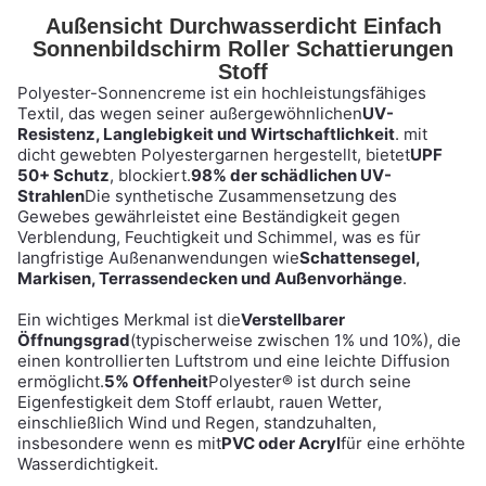
Außensicht Durchwasserdicht Einfach
Sonnenbildschirm Roller Schattierungen
Stoff
Polyester-Sonnencreme ist ein hochleistungsfähiges
Textil, das wegen seiner außergewöhnlichen
UV-
Resistenz, Langlebigkeit und Wirtschaftlichkeit
. mit
dicht gewebten Polyestergarnen hergestellt, bietet
UPF
50+ Schutz
, blockiert.
98% der schädlichen UV-
Strahlen
Die synthetische Zusammensetzung des
Gewebes gewährleistet eine Beständigkeit gegen
Verblendung, Feuchtigkeit und Schimmel, was es für
langfristige Außenanwendungen wie
Schattensegel,
Markisen, Terrassendecken und Außenvorhänge
.
Ein wichtiges Merkmal ist die
Verstellbarer
Öffnungsgrad
(typischerweise zwischen 1% und 10%), die
einen kontrollierten Luftstrom und eine leichte Diffusion
ermöglicht.
5% Offenheit
Polyester® ist durch seine
Eigenfestigkeit dem Stoff erlaubt, rauen Wetter,
einschließlich Wind und Regen, standzuhalten,
insbesondere wenn es mit
PVC oder Acryl
für eine erhöhte
Wasserdichtigkeit.