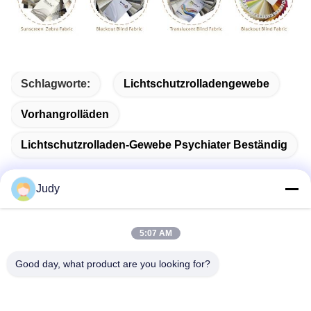
Schlagworte:
Lichtschutzrolladengewebe
Vorhangrolläden
Lichtschutzrolladen-Gewebe Psychiater Beständig
Judy
Schnelle Kontaktaufnahme
5:07 AM
Good day, what product are you looking for?
Anschrift
No.1098 Mittelteil von Jiannan-Allee, High-Teche
Technologie-Zone, Chengdu, China.