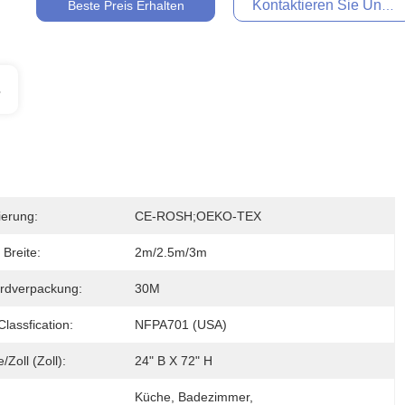
Kontaktieren Sie Uns Je
Beste Preis Erhalten
s
zierung:
CE-ROSH;OEKO-TEX
 Breite:
2m/2.5m/3m
rdverpackung:
30M
lassfication:
NFPA701 (USA)
Zoll (Zoll):
24" B X 72" H
Küche, Badezimmer, 