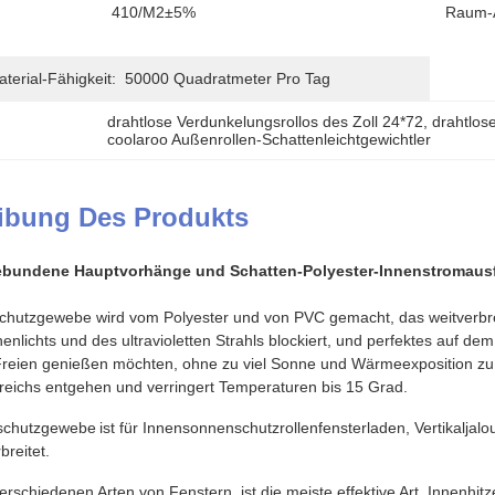
410/m2±5%
Raum-A
erial-Fähigkeit:
50000 Quadratmeter Pro Tag
drahtlose Verdunkelungsrollos des Zoll 24*72
, 
drahtlose
coolaroo Außenrollen-Schattenleichtgewichtler
ibung Des Produkts
bundene Hauptvorhänge und Schatten-Polyester-Innenstromausfal
hutzgewebe wird vom Polyester und von PVC gemacht, das weitverbrei
lichts und des ultravioletten Strahls blockiert, und perfektes auf dem
s Freien genießen möchten, ohne zu viel Sonne und Wärmeexposition zu 
eichs entgehen und verringert Temperaturen bis 15 Grad.
schutz
gewebe
ist für Innensonnenschutzrollenfensterladen, Vertikalja
breitet.
 verschiedenen Arten von Fenstern, ist die meiste effektive Art, Innenh