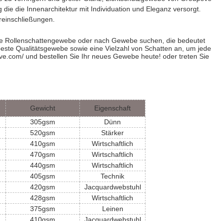
ie die Innenarchitektur mit Individuation und Eleganz versorgt.
reinschließungen.
Sie Rollenschattengewebe oder nach Gewebe suchen, die bedeutet
 beste Qualitätsgewebe sowie eine Vielzahl von Schatten an, um jede
e.com/ und bestellen Sie Ihr neues Gewebe heute! oder treten Sie
Gewicht
Eigenschaft
305gsm
Dünn
520gsm
Stärker
410gsm
Wirtschaftlich
470gsm
Wirtschaftlich
440gsm
Wirtschaftlich
405gsm
Technik
420gsm
Jacquardwebstuhl
428gsm
Wirtschaftlich
375gsm
Leinen
410gsm
Jacquardwebstuhl