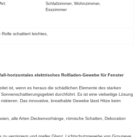
rt:
Schlafzimmer, Wohnzimmer, 
Esszimmer
 Rolle schattiert leichtes
, 
l-horizontales elektrisches Rollladen-Gewebe für Fenster
tet ist, wenn es heraus die schädlichen Elemente des starken
 Sonnenschattierungsgebiet durchführt. Es ist eine vielseitige Lösung
riskieren. Das innovative, breathable Gewebe lässt Hitze beim
lousien, alle Arten Deckenvorhänge, römische Schatten, Dekoration
itze zu verringern und greller Glanz, Lichtschutzgewebe von Groupeve