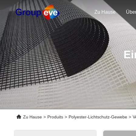
Zu Hause
Übe
Ei
Zu Hause
>
Produits
>
Polyester-Lichtschutz-Gewebe
>
V