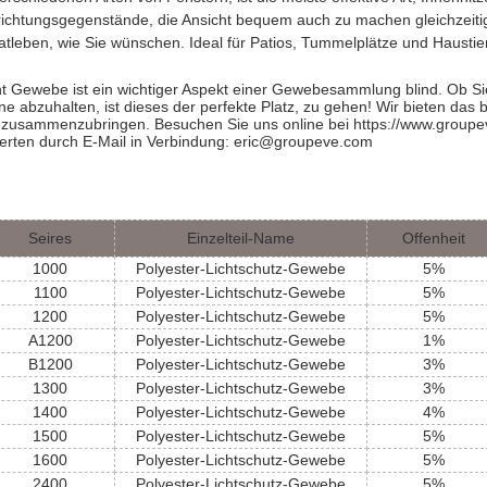
richtungsgegenstände, die Ansicht bequem auch zu machen gleichzeitig d
atleben, wie Sie wünschen. Ideal für Patios, Tummelplätze und Haustie
ht Gewebe ist ein wichtiger Aspekt einer Gewebesammlung blind. Ob 
ne abzuhalten, ist dieses der perfekte Platz, zu gehen! Wir bieten das
 zusammenzubringen. Besuchen Sie uns online bei https://www.groupev
erten durch E-Mail in Verbindung: eric@groupeve.com
Seires
Einzelteil-Name
Offenheit
1000
Polyester-Lichtschutz-Gewebe
5%
1100
Polyester-Lichtschutz-Gewebe
5%
1200
Polyester-Lichtschutz-Gewebe
5%
A1200
Polyester-Lichtschutz-Gewebe
1%
B1200
Polyester-Lichtschutz-Gewebe
3%
1300
Polyester-Lichtschutz-Gewebe
3%
1400
Polyester-Lichtschutz-Gewebe
4%
1500
Polyester-Lichtschutz-Gewebe
5%
1600
Polyester-Lichtschutz-Gewebe
5%
2400
Polyester-Lichtschutz-Gewebe
5%