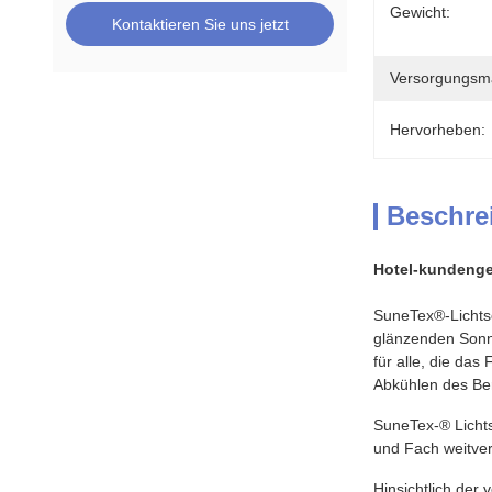
Gewicht:
Kontaktieren Sie uns jetzt
Versorgungsmat
Hervorheben:
Beschre
Hotel-kundenge
SuneTex®-Lichtsc
glänzenden Sonnen
für alle, die da
Abkühlen des Ber
SuneTex-
® Licht
und Fach weitver
Hinsichtlich der