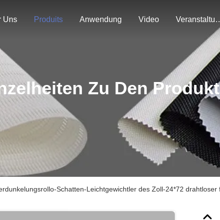
r Uns
Produits
Anwendung
Video
Veranstal
nzelheiten Zu Den Produk
erdunkelungsrollo-Schatten-Leichtgewichtler des Zoll-24*72 drahtloser 