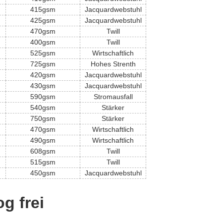
415gsm
Jacquardwebstuhl
425gsm
Jacquardwebstuhl
470gsm
Twill
400gsm
Twill
525gsm
Wirtschaftlich
725gsm
Hohes Strenth
420gsm
Jacquardwebstuhl
430gsm
Jacquardwebstuhl
590gsm
Stromausfall
540gsm
Stärker
750gsm
Stärker
470gsm
Wirtschaftlich
490gsm
Wirtschaftlich
608gsm
Twill
515gsm
Twill
450gsm
Jacquardwebstuhl
g frei