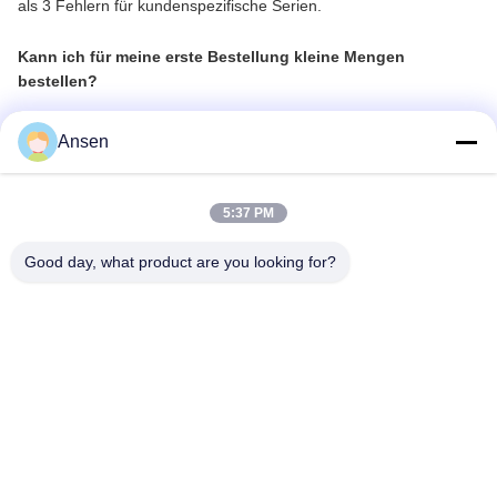
als 3 Fehlern für kundenspezifische Serien.
Kann ich für meine erste Bestellung kleine Mengen
bestellen?
Ja, wir bieten flexible Zusammenarbeit an. Für Testbestellungen
Ansen
können Sie mehrere Rollen aus Lagerartikeln oder 1000 m pro
Artikel für Nicht-Lagerartikel erwerben.
5:37 PM
Bieten Sie OEM-Dienstleistungen an?
Good day, what product are you looking for?
Ja, wir bieten OEM-Fertigung gemäß den Spezifikationen des
Kunden an.
Können Sie Muster senden?
Ja, wir bieten kostenlose Muster im A4-Format zur Bewertung an.
Kontaktinformationen: